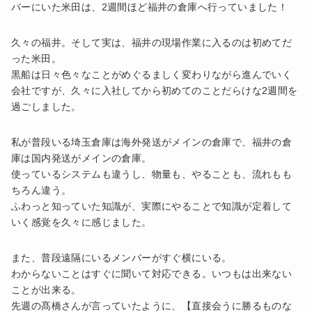
バーにいた米田は、2週間ほど福井の倉庫へ行っていました！
久々の福井。そして実は、福井の現場作業に入るのは初めてだ
った米田。
黒船は日々色々なことがめぐるましく変わりながら進んでいく
会社ですが、久々に入社してから初めてのことだらけな2週間を
過ごしました。
私が普段いる埼玉倉庫は海外発送がメインの倉庫で、福井の倉
庫は国内発送がメインの倉庫。
使っているシステムも違うし、物量も、やることも、流れもも
ちろん違う。
ふわっと知っていた知識が、実際にやることで知識が定着して
いく感覚を久々に感じました。
また、普段遠隔にいるメンバーがすぐ横にいる。
わからないことはすぐに聞いて対応できる。いつもは出来ない
ことが出来る。
先週の髙橋さんが言っていたように、【直接会うに勝るものな