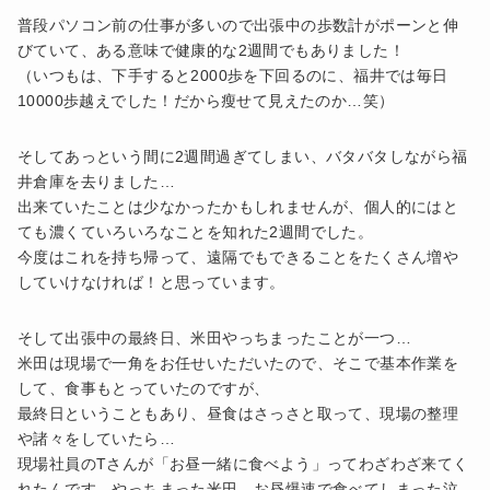
普段パソコン前の仕事が多いので出張中の歩数計がポーンと伸
びていて、ある意味で健康的な2週間でもありました！
（いつもは、下手すると2000歩を下回るのに、福井では毎日
10000歩越えでした！だから瘦せて見えたのか…笑）
そしてあっという間に2週間過ぎてしまい、バタバタしながら福
井倉庫を去りました…
出来ていたことは少なかったかもしれませんが、個人的にはと
ても濃くていろいろなことを知れた2週間でした。
今度はこれを持ち帰って、遠隔でもできることをたくさん増や
していけなければ！と思っています。
そして出張中の最終日、米田やっちまったことが一つ…
米田は現場で一角をお任せいただいたので、そこで基本作業を
して、食事もとっていたのですが、
最終日ということもあり、昼食はさっさと取って、現場の整理
や諸々をしていたら…
現場社員のTさんが「お昼一緒に食べよう」ってわざわざ来てく
れたんです…やっちまった米田、お昼爆速で食べてしまった泣