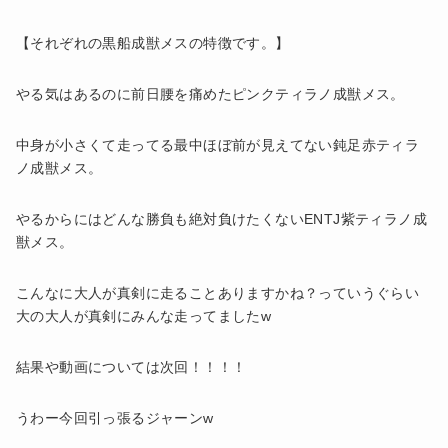
【それぞれの黒船成獣メスの特徴です。】
やる気はあるのに前日腰を痛めたピンクティラノ成獣メス。
中身が小さくて走ってる最中ほぼ前が見えてない鈍足赤ティラ
ノ成獣メス。
やるからにはどんな勝負も絶対負けたくないENTJ紫ティラノ成
獣メス。
こんなに大人が真剣に走ることありますかね？っていうぐらい
大の大人が真剣にみんな走ってましたw
結果や動画については次回！！！！
うわー今回引っ張るジャーンw